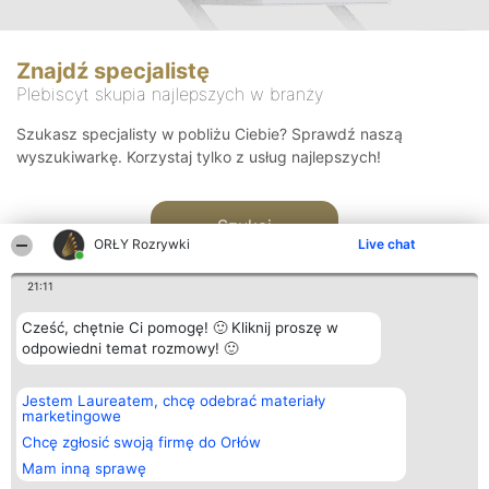
Znajdź specjalistę
Plebiscyt skupia najlepszych w branży
Szukasz specjalisty w pobliżu Ciebie? Sprawdź naszą
wyszukiwarkę. Korzystaj tylko z usług najlepszych!
Szukaj
ORŁY Rozrywki
Live chat
21:11
Cześć, chętnie Ci pomogę! 🙂 Kliknij proszę w
odpowiedni temat rozmowy! 🙂
Organizator plebiscytu
Plebiscyt
Kontakt
Jestem Laureatem, chcę odebrać materiały
Bright Side Solutions sp. z o.
Laureaci
Kontakt
marketingowe
o. sp. k.
Lista
ul. Ruska 22
wszystkich
Chcę zgłosić swoją firmę do Orłów
Wrocław 50-079
Laureatów
Mam inną sprawę
KRS 0000749100 | Regon
Zasady
381313360 | NIP 8943132676
Regulamin