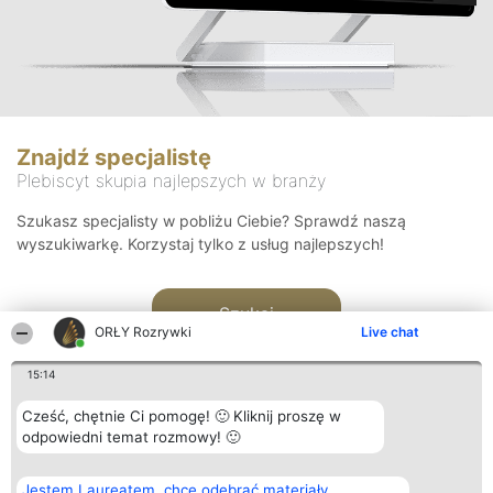
Znajdź specjalistę
Plebiscyt skupia najlepszych w branży
Szukasz specjalisty w pobliżu Ciebie? Sprawdź naszą
wyszukiwarkę. Korzystaj tylko z usług najlepszych!
Szukaj
ORŁY Rozrywki
Live chat
15:14
Cześć, chętnie Ci pomogę! 🙂 Kliknij proszę w
odpowiedni temat rozmowy! 🙂
Organizator plebiscytu
Plebiscyt
Kontakt
Jestem Laureatem, chcę odebrać materiały
Bright Side Solutions sp. z o.
Laureaci
Kontakt