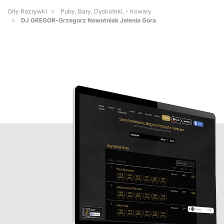
Orły Rozrywki
Puby, Bary, Dyskoteki, - Kowary
DJ GREGOR-Grzegorz Nowotniak Jelenia Góra