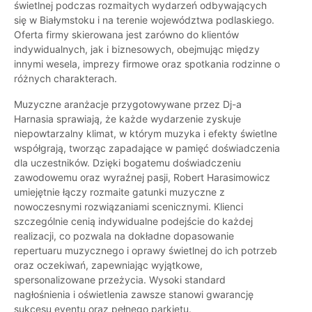
świetlnej podczas rozmaitych wydarzeń odbywających
się w Białymstoku i na terenie województwa podlaskiego.
Oferta firmy skierowana jest zarówno do klientów
indywidualnych, jak i biznesowych, obejmując między
innymi wesela, imprezy firmowe oraz spotkania rodzinne o
różnych charakterach.
Muzyczne aranżacje przygotowywane przez Dj-a
Harnasia sprawiają, że każde wydarzenie zyskuje
niepowtarzalny klimat, w którym muzyka i efekty świetlne
współgrają, tworząc zapadające w pamięć doświadczenia
dla uczestników. Dzięki bogatemu doświadczeniu
zawodowemu oraz wyraźnej pasji, Robert Harasimowicz
umiejętnie łączy rozmaite gatunki muzyczne z
nowoczesnymi rozwiązaniami scenicznymi. Klienci
szczególnie cenią indywidualne podejście do każdej
realizacji, co pozwala na dokładne dopasowanie
repertuaru muzycznego i oprawy świetlnej do ich potrzeb
oraz oczekiwań, zapewniając wyjątkowe,
spersonalizowane przeżycia. Wysoki standard
nagłośnienia i oświetlenia zawsze stanowi gwarancję
sukcesu eventu oraz pełnego parkietu.