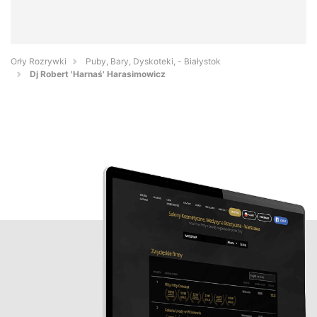
Orły Rozrywki
Puby, Bary, Dyskoteki, - Białystok
Dj Robert 'Harnaś' Harasimowicz