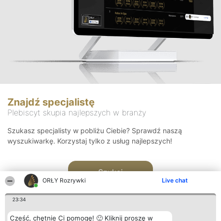
Znajdź specjalistę
Plebiscyt skupia najlepszych w branży
Szukasz specjalisty w pobliżu Ciebie? Sprawdź naszą
wyszukiwarkę. Korzystaj tylko z usług najlepszych!
Szukaj
ORŁY Rozrywki
Live chat
23:34
Cześć, chętnie Ci pomogę! 🙂 Kliknij proszę w