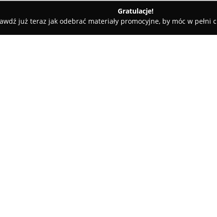
Gratulacje!
awdź już teraz jak odebrać materiały promocyjne, by móc w pełni c
DJ Jakub
O firmie:
DJ Jakub
to profesjonalny DJ or
polskim rynku rozrywki od pona
obejmuje całościową oprawę m
wydarzeń, w tym wesel, jubileu
szerokiej wiedzy muzycznej oraz
upodobań uczestników, łącząc u
dziewięćdziesiątych oraz wspó
Jednym z głównych atutów DJ Ja
oraz biegłość w posługiwaniu 