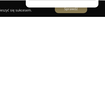
Sprawdź
ieszyć się sukcesem.
az konferansjer z Poznania, który działa na
d piętnastu lat. Jego główna specjalizacja
uzyczną oraz prowadzenie różnorodnych
szy, bankietów i imprez korporacyjnych. Dzięki
 pasji, potrafi on doskonale dobrać playlistę do
twory z lat siedemdziesiątych, osiemdziesiątych,
łczesne przeboje.
kuba jest nie tylko wieloletnie doświadczenie
się mikrofonem, ale również zaangażowanie w