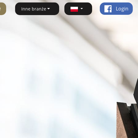
ę
Login
Inne branże