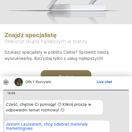
Znajdź specjalistę
Plebiscyt skupia najlepszych w branży
Szukasz specjalisty w pobliżu Ciebie? Sprawdź naszą
wyszukiwarkę. Korzystaj tylko z usług najlepszych!
Szukaj
ORŁY Rozrywki
Live chat
16:59
Cześć, chętnie Ci pomogę! 🙂 Kliknij proszę w
odpowiedni temat rozmowy! 🙂
Organizator plebiscytu
Plebiscyt
Kontakt
Jestem Laureatem, chcę odebrać materiały
Bright Side Solutions sp. z o.
Laureaci
Kontakt
marketingowe
o. sp. k.
Lista