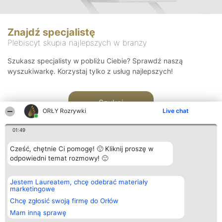
Znajdź specjalistę
Plebiscyt skupia najlepszych w branży
Szukasz specjalisty w pobliżu Ciebie? Sprawdź naszą
wyszukiwarkę. Korzystaj tylko z usług najlepszych!
Szukaj
ORŁY Rozrywki
Live chat
01:49
Cześć, chętnie Ci pomogę! 🙂 Kliknij proszę w
odpowiedni temat rozmowy! 🙂
Organizator plebiscytu
Plebiscyt
Kontakt
Jestem Laureatem, chcę odebrać materiały
Bright Side Solutions sp. z o.
Laureaci
Kontakt
marketingowe
o. sp. k.
Lista
ul. Ruska 22
wszystkich
Chcę zgłosić swoją firmę do Orłów
Wrocław 50-079
Laureatów
Mam inną sprawę
KRS 0000749100 | Regon
Zasady
381313360 | NIP 8943132676
Regulamin