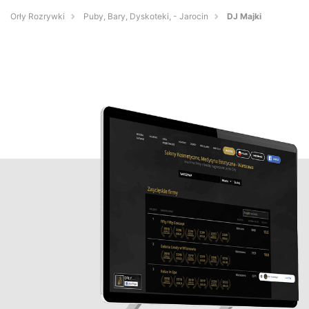
Orły Rozrywki
Puby, Bary, Dyskoteki, - Jarocin
DJ Majki