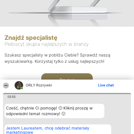
Znajdź specjalistę
Plebiscyt skupia najlepszych w branży
Szukasz specjalisty w pobliżu Ciebie? Sprawdź naszą
wyszukiwarkę. Korzystaj tylko z usług najlepszych!
Szukaj
ORŁY Rozrywki
Live chat
03:55
Cześć, chętnie Ci pomogę! 🙂 Kliknij proszę w
odpowiedni temat rozmowy! 🙂
Organizator plebiscytu
Plebiscyt
Kontakt
Jestem Laureatem, chcę odebrać materiały
Bright Side Solutions sp. z o.
Laureaci
Kontakt
marketingowe
o. sp. k.
Lista