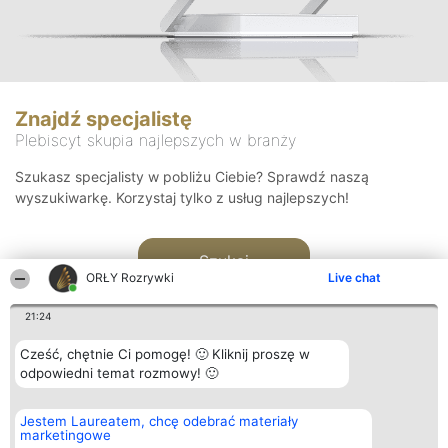
Znajdź specjalistę
Plebiscyt skupia najlepszych w branży
Szukasz specjalisty w pobliżu Ciebie? Sprawdź naszą
wyszukiwarkę. Korzystaj tylko z usług najlepszych!
Szukaj
ORŁY Rozrywki
Live chat
21:24
Cześć, chętnie Ci pomogę! 🙂 Kliknij proszę w
odpowiedni temat rozmowy! 🙂
Organizator plebiscytu
Plebiscyt
Kontakt
Jestem Laureatem, chcę odebrać materiały
Bright Side Solutions sp. z o.
Laureaci
Kontakt
marketingowe
o. sp. k.
Lista