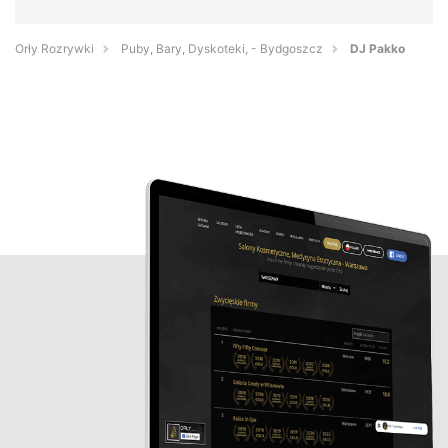
Orły Rozrywki
Puby, Bary, Dyskoteki, - Bydgoszcz
DJ Pakko