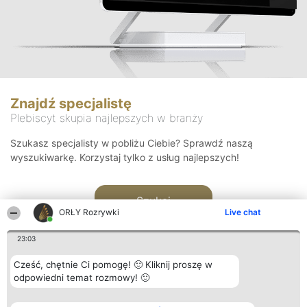
Znajdź specjalistę
Plebiscyt skupia najlepszych w branży
Szukasz specjalisty w pobliżu Ciebie? Sprawdź naszą
wyszukiwarkę. Korzystaj tylko z usług najlepszych!
Szukaj
ORŁY Rozrywki
Live chat
23:03
Cześć, chętnie Ci pomogę! 🙂 Kliknij proszę w
odpowiedni temat rozmowy! 🙂
Organizator plebiscytu
Plebiscyt
Kontakt