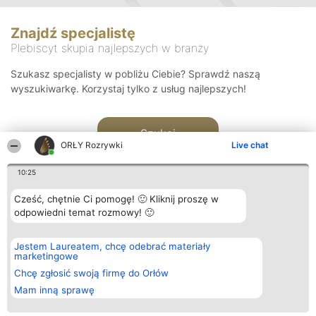
Znajdź specjalistę
Plebiscyt skupia najlepszych w branży
Szukasz specjalisty w pobliżu Ciebie? Sprawdź naszą
wyszukiwarkę. Korzystaj tylko z usług najlepszych!
Szukaj
ORŁY Rozrywki
Live chat
10:25
Cześć, chętnie Ci pomogę! 🙂 Kliknij proszę w
odpowiedni temat rozmowy! 🙂
Organizator plebiscytu
Plebiscyt
Kontakt
Jestem Laureatem, chcę odebrać materiały
Bright Side Solutions sp. z o.
Laureaci
Kontakt
marketingowe
o. sp. k.
Lista
ul. Ruska 22
wszystkich
Chcę zgłosić swoją firmę do Orłów
Wrocław 50-079
Laureatów
Mam inną sprawę
KRS 0000749100 | Regon
Zasady
381313360 | NIP 8943132676
Regulamin
+48 508 492 400
Polityka