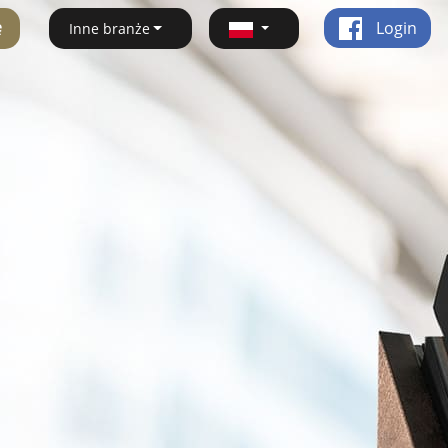
ę
Login
Inne branże