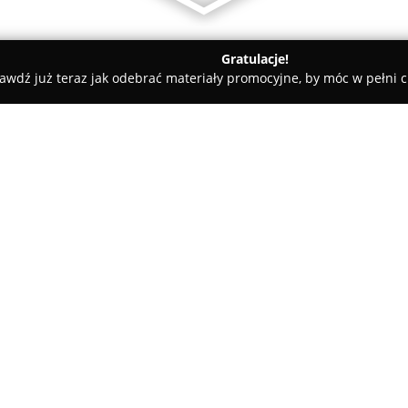
Gratulacje!
awdź już teraz jak odebrać materiały promocyjne, by móc w pełni c
uski
DJ RADEK
O firmie:
DJ Radek
to specjalista z bog
prowadzeniu wydarzeń rozrywko
zaangażowaniem. Jego oferta o
pozwalają kreować niepowtarza
różnorodnych imprez okoliczno
detale oraz głos o radiowej b
wydarzeń.