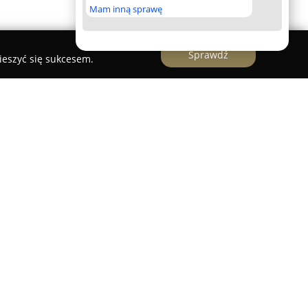
Mam inną sprawę
Sprawdź
ieszyć się sukcesem.
atym doświadczeniem w obsłudze muzycznej i
wych, który realizuje swoje działania z
bejmuje kompleksowe usługi DJ-wodzireja, które
lną atmosferę podczas wesel, bankietów oraz
ściowych. Wyróżnia go profesjonalizm, troska o
arwie, wnoszący elegancję do prowadzonych