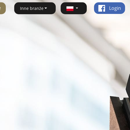
ę
Login
Inne branże