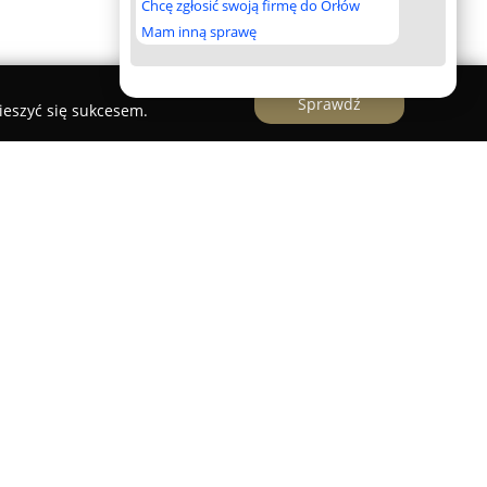
Chcę zgłosić swoją firmę do Orłów
Mam inną sprawę
Sprawdź
ieszyć się sukcesem.
w sektorze rozrywkowym, koncentrując się na
znej oraz prowadzeniu różnorodnych imprez.
znaniu, a doświadczenie zdobyte przez lata
 o rozmaitym charakterze, w tym wesel,
ych urodzin, jubileuszów i bali.
widualne podejście, dopasowując repertuar do