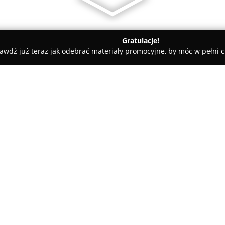
Gratulacje!
awdź już teraz jak odebrać materiały promocyjne, by móc w pełni c
Djs Group Exclusive Dj
O firmie:
Djs Group Exclusive Dj
działa 
profesjonalnej oprawie muzyc
Siedziba firmy mieści się w Po
obejmuje obsługę uroczystości
bankietów firmowych, osiemnast
Zespół kładzie nacisk na indy