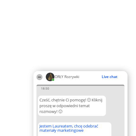
ORŁY Rozrywki
Live chat
18:50
Cześć, chętnie Ci pomogę! 🙂 Kliknij
proszę w odpowiedni temat
rozmowy! 🙂
Jestem Laureatem, chcę odebrać
materiały marketingowe