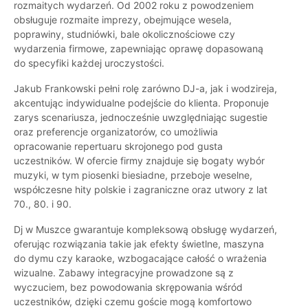
rozmaitych wydarzeń. Od 2002 roku z powodzeniem
obsługuje rozmaite imprezy, obejmujące wesela,
poprawiny, studniówki, bale okolicznościowe czy
wydarzenia firmowe, zapewniając oprawę dopasowaną
do specyfiki każdej uroczystości.
Jakub Frankowski pełni rolę zarówno DJ-a, jak i wodzireja,
akcentując indywidualne podejście do klienta. Proponuje
zarys scenariusza, jednocześnie uwzględniając sugestie
oraz preferencje organizatorów, co umożliwia
opracowanie repertuaru skrojonego pod gusta
uczestników. W ofercie firmy znajduje się bogaty wybór
muzyki, w tym piosenki biesiadne, przeboje weselne,
współczesne hity polskie i zagraniczne oraz utwory z lat
70., 80. i 90.
Dj w Muszce gwarantuje kompleksową obsługę wydarzeń,
oferując rozwiązania takie jak efekty świetlne, maszyna
do dymu czy karaoke, wzbogacające całość o wrażenia
wizualne. Zabawy integracyjne prowadzone są z
wyczuciem, bez powodowania skrępowania wśród
uczestników, dzięki czemu goście mogą komfortowo