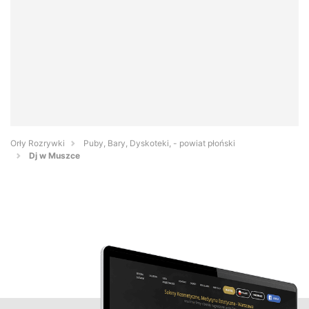
Orły Rozrywki
Puby, Bary, Dyskoteki, - powiat płoński
Dj w Muszce