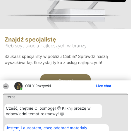
Znajdź specjalistę
Plebiscyt skupia najlepszych w branży
Szukasz specjalisty w pobliżu Ciebie? Sprawdź naszą
wyszukiwarkę. Korzystaj tylko z usług najlepszych!
Szukaj
ORŁY Rozrywki
Live chat
23:33
Cześć, chętnie Ci pomogę! 🙂 Kliknij proszę w
odpowiedni temat rozmowy! 🙂
Organizator plebiscytu
Plebiscyt
Kontakt
Jestem Laureatem, chcę odebrać materiały
Bright Side Solutions sp. z o.
Laureaci
Kontakt