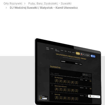
Orły Rozrywki
Puby, Bary, Dyskoteki, - Suwałki
DJ Wodzirej Suwałki / Białystok - Kamil Ułanowicz