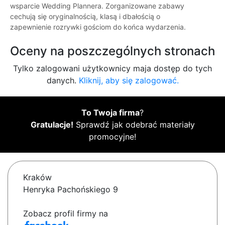
wsparcie Wedding Plannera. Zorganizowane zabawy
cechują się oryginalnością, klasą i dbałością o
zapewnienie rozrywki gościom do końca wydarzenia.
Oceny na poszczególnych stronach
Tylko zalogowani użytkownicy maja dostęp do tych
danych.
Kliknij, aby się zalogować.
To Twoja firma
?
Gratulacje!
Sprawdź jak odebrać materiały
promocyjne!
Kraków
Henryka Pachońskiego 9
Zobacz profil firmy na