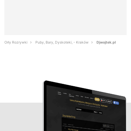
Orły Rozrywki
Puby, Bary, Dyskoteki, - Kraków
Djwojtek.pl