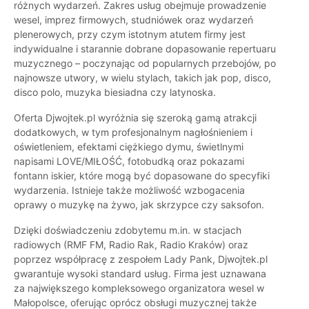
różnych wydarzeń. Zakres usług obejmuje prowadzenie
wesel, imprez firmowych, studniówek oraz wydarzeń
plenerowych, przy czym istotnym atutem firmy jest
indywidualne i starannie dobrane dopasowanie repertuaru
muzycznego – poczynając od popularnych przebojów, po
najnowsze utwory, w wielu stylach, takich jak pop, disco,
disco polo, muzyka biesiadna czy latynoska.
Oferta Djwojtek.pl wyróżnia się szeroką gamą atrakcji
dodatkowych, w tym profesjonalnym nagłośnieniem i
oświetleniem, efektami ciężkiego dymu, świetlnymi
napisami LOVE/MIŁOŚĆ, fotobudką oraz pokazami
fontann iskier, które mogą być dopasowane do specyfiki
wydarzenia. Istnieje także możliwość wzbogacenia
oprawy o muzykę na żywo, jak skrzypce czy saksofon.
Dzięki doświadczeniu zdobytemu m.in. w stacjach
radiowych (RMF FM, Radio Rak, Radio Kraków) oraz
poprzez współpracę z zespołem Lady Pank, Djwojtek.pl
gwarantuje wysoki standard usług. Firma jest uznawana
za największego kompleksowego organizatora wesel w
Małopolsce, oferując oprócz obsługi muzycznej także