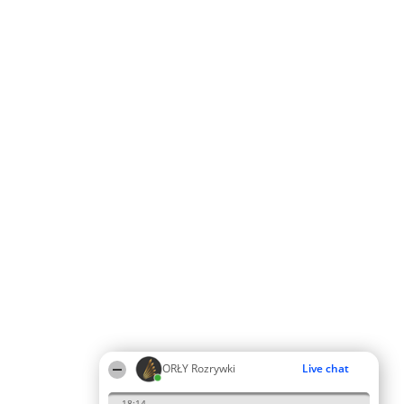
ORŁY Rozrywki
Live chat
18:14