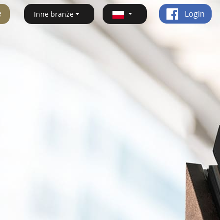
ę
Login
Inne branże