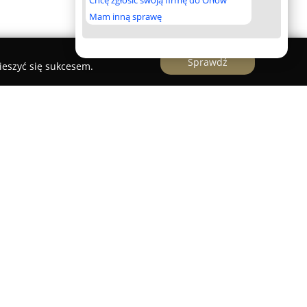
Chcę zgłosić swoją firmę do Orłów
Mam inną sprawę
Sprawdź
ieszyć się sukcesem.
stanowi nowoczesną przestrzeń rozrywki, która
ywności i pozytywnych emocji. Miejsce to znajduje
kompleksie Dune A, i zostało zaprojektowane jako
 niezależnie od pogody czy pory roku.
awansowane symulatory golfowe, pozwalające
olach, jak i trening precyzji oraz umiejętności
owania. Pasjonaci tego sportu mogą rozwijać