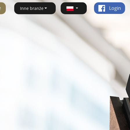
ę
Login
Inne branże