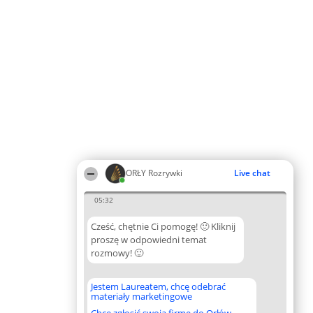
ORŁY Rozrywki
Live chat
05:32
Cześć, chętnie Ci pomogę! 🙂 Kliknij
proszę w odpowiedni temat
rozmowy! 🙂
Jestem Laureatem, chcę odebrać
materiały marketingowe