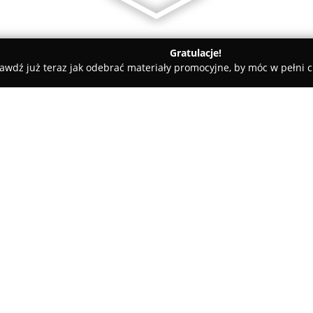
Gratulacje!
awdź już teraz jak odebrać materiały promocyjne, by móc w pełni c
Dune Golf & Racing
O firmie:
Dune Golf & Racing
w Mielnie 
skupia się na dostarczaniu akt
się przy ulicy Pionierów 18, w 
punkt relaksu oraz rywalizacji,
Centrum wyposażone jest w za
zarówno na grę na wirtualnych p
na różnych poziomach zaawans