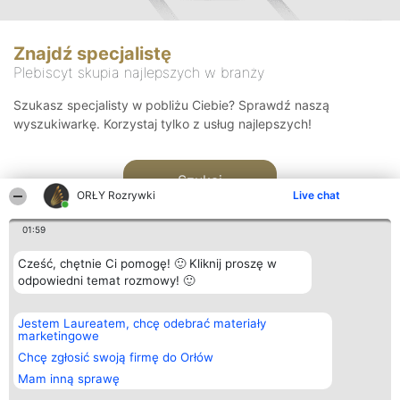
Znajdź specjalistę
Plebiscyt skupia najlepszych w branży
Szukasz specjalisty w pobliżu Ciebie? Sprawdź naszą
wyszukiwarkę. Korzystaj tylko z usług najlepszych!
Szukaj
ORŁY Rozrywki
Live chat
01:59
Cześć, chętnie Ci pomogę! 🙂 Kliknij proszę w
odpowiedni temat rozmowy! 🙂
Organizator plebiscytu
Plebiscyt
Kontakt
Jestem Laureatem, chcę odebrać materiały
Bright Side Solutions sp. z o.
Laureaci
Kontakt
marketingowe
o. sp. k.
Lista
ul. Ruska 22
wszystkich
Chcę zgłosić swoją firmę do Orłów
Wrocław 50-079
Laureatów
Mam inną sprawę
KRS 0000749100 | Regon
Zasady
381313360 | NIP 8943132676
Regulamin