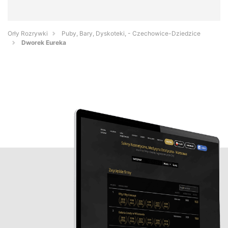
Orły Rozrywki
Puby, Bary, Dyskoteki, - Czechowice-Dziedzice
Dworek Eureka