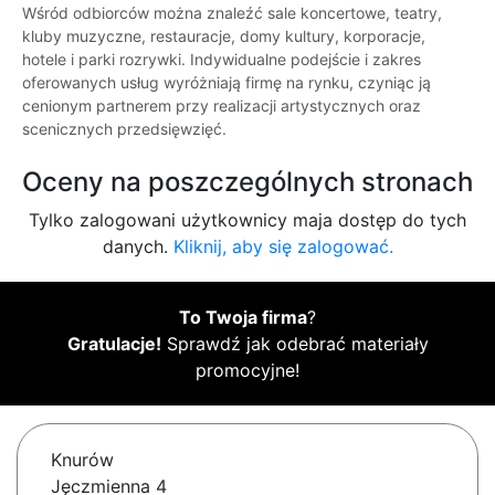
Wśród odbiorców można znaleźć sale koncertowe, teatry,
kluby muzyczne, restauracje, domy kultury, korporacje,
hotele i parki rozrywki. Indywidualne podejście i zakres
oferowanych usług wyróżniają firmę na rynku, czyniąc ją
cenionym partnerem przy realizacji artystycznych oraz
scenicznych przedsięwzięć.
Oceny na poszczególnych stronach
Tylko zalogowani użytkownicy maja dostęp do tych
danych.
Kliknij, aby się zalogować.
To Twoja firma
?
Gratulacje!
Sprawdź jak odebrać materiały
promocyjne!
Knurów
Jęczmienna 4