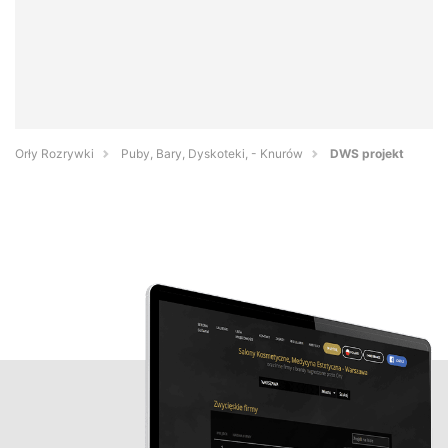
Orły Rozrywki
Puby, Bary, Dyskoteki, - Knurów
DWS projekt