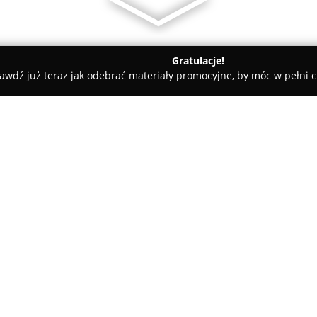
Gratulacje!
awdź już teraz jak odebrać materiały promocyjne, by móc w pełni c
Dynamic Event
O firmie:
Dynamic Event
to firma z bog
skupiająca się na organizacji
wyjątkowe wrażenia szerokiej g
pasją zarówno wesela i eventy 
programy animacyjne dla dziec
kompleksowa obsługa — obejmuj
oświetlenia oraz zapewnienie a