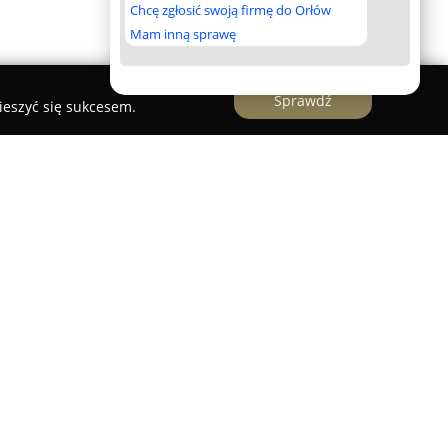
Chcę zgłosić swoją firmę do Orłów
Mam inną sprawę
Sprawdź
ieszyć się sukcesem.
atym doświadczeniem w branży rozrywkowej,
 różnorodnych wydarzeń, które mają zapewniać
rupie odbiorców. Przedsiębiorstwo realizuje z
firmowe, jak również festyny rodzinne oraz
i. Cechą wyróżniającą Dynamic Event pozostaje
ąca aranżację scenografii, dobór nagłośnienia i
trakcji i usług gastronomicznych.