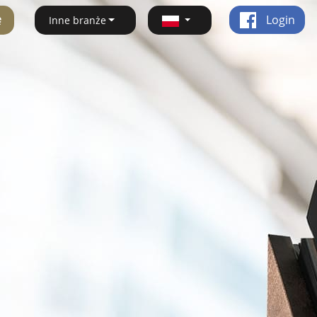
ę
Login
Inne branże