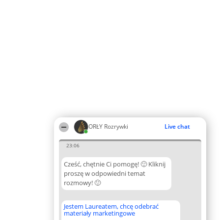
ORŁY Rozrywki
Live chat
23:06
Cześć, chętnie Ci pomogę! 🙂 Kliknij
proszę w odpowiedni temat
rozmowy! 🙂
Jestem Laureatem, chcę odebrać
materiały marketingowe