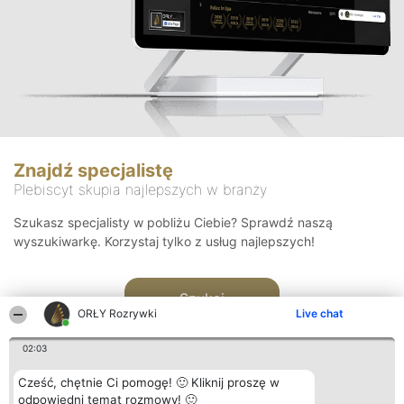
Znajdź specjalistę
Plebiscyt skupia najlepszych w branży
Szukasz specjalisty w pobliżu Ciebie? Sprawdź naszą
wyszukiwarkę. Korzystaj tylko z usług najlepszych!
Szukaj
ORŁY Rozrywki
Live chat
02:03
Cześć, chętnie Ci pomogę! 🙂 Kliknij proszę w
odpowiedni temat rozmowy! 🙂