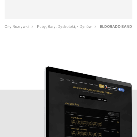
Orły Rozrywki
Puby, Bary, Dyskoteki, - Dynów
ELDORADO BAND