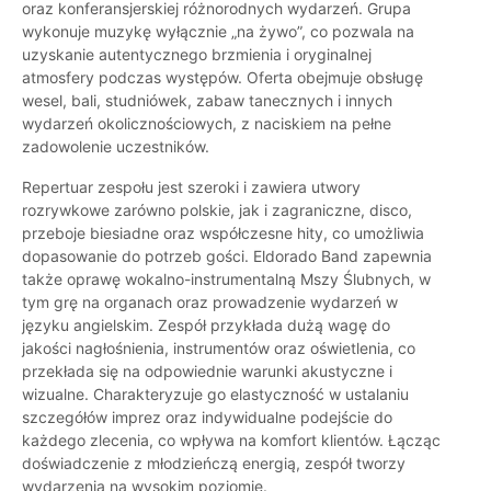
oraz konferansjerskiej różnorodnych wydarzeń. Grupa
wykonuje muzykę wyłącznie „na żywo”, co pozwala na
uzyskanie autentycznego brzmienia i oryginalnej
atmosfery podczas występów. Oferta obejmuje obsługę
wesel, bali, studniówek, zabaw tanecznych i innych
wydarzeń okolicznościowych, z naciskiem na pełne
zadowolenie uczestników.
Repertuar zespołu jest szeroki i zawiera utwory
rozrywkowe zarówno polskie, jak i zagraniczne, disco,
przeboje biesiadne oraz współczesne hity, co umożliwia
dopasowanie do potrzeb gości. Eldorado Band zapewnia
także oprawę wokalno-instrumentalną Mszy Ślubnych, w
tym grę na organach oraz prowadzenie wydarzeń w
języku angielskim. Zespół przykłada dużą wagę do
jakości nagłośnienia, instrumentów oraz oświetlenia, co
przekłada się na odpowiednie warunki akustyczne i
wizualne. Charakteryzuje go elastyczność w ustalaniu
szczegółów imprez oraz indywidualne podejście do
każdego zlecenia, co wpływa na komfort klientów. Łącząc
doświadczenie z młodzieńczą energią, zespół tworzy
wydarzenia na wysokim poziomie.