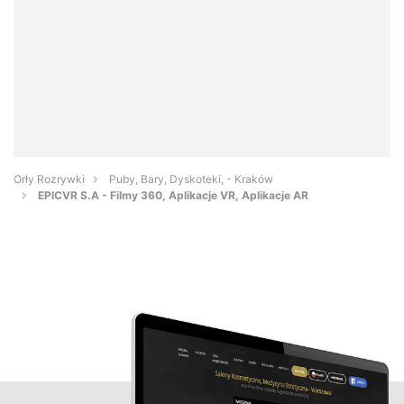
Orły Rozrywki
Puby, Bary, Dyskoteki, - Kraków
EPICVR S.A - Filmy 360, Aplikacje VR, Aplikacje AR