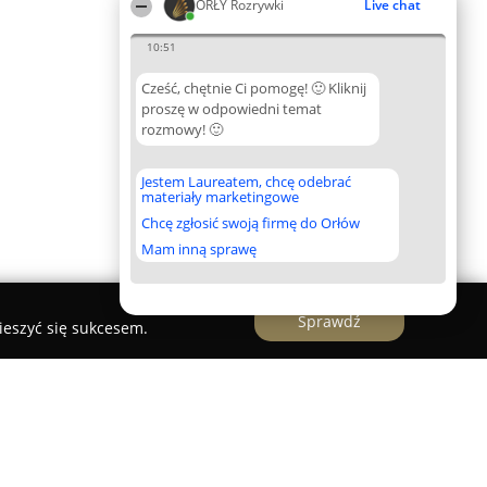
ORŁY Rozrywki
Live chat
10:51
Cześć, chętnie Ci pomogę! 🙂 Kliknij
proszę w odpowiedni temat
rozmowy! 🙂
Jestem Laureatem, chcę odebrać
materiały marketingowe
Chcę zgłosić swoją firmę do Orłów
Mam inną sprawę
Sprawdź
ieszyć się sukcesem.