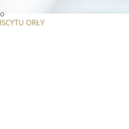
io
ISCYTU ORŁY