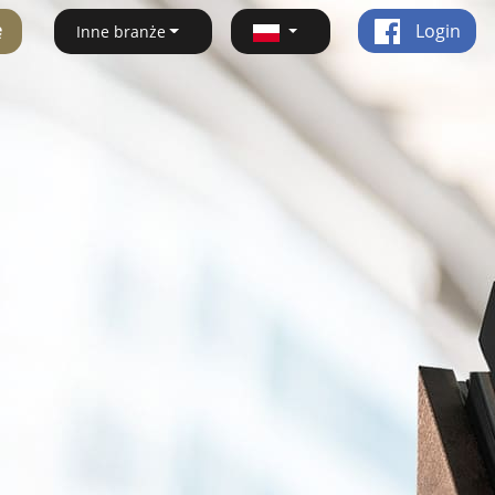
ę
Login
Inne branże