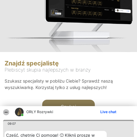
Znajdź specjalistę
Plebiscyt skupia najlepszych w branży
Szukasz specjalisty w pobliżu Ciebie? Sprawdź naszą
wyszukiwarkę. Korzystaj tylko z usług najlepszych!
Szukaj
ORŁY Rozrywki
Live chat
09:07
Cześć, chętnie Ci pomogę! 🙂 Kliknij proszę w