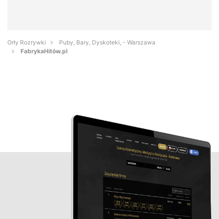
Orły Rozrywki
Puby, Bary, Dyskoteki, - Warszawa
FabrykaHitów.pl