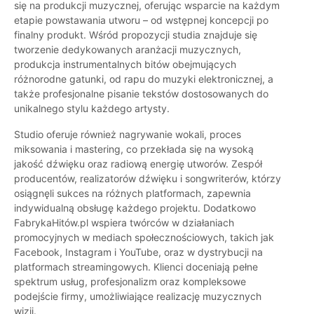
się na produkcji muzycznej, oferując wsparcie na każdym
etapie powstawania utworu – od wstępnej koncepcji po
finalny produkt. Wśród propozycji studia znajduje się
tworzenie dedykowanych aranżacji muzycznych,
produkcja instrumentalnych bitów obejmujących
różnorodne gatunki, od rapu do muzyki elektronicznej, a
także profesjonalne pisanie tekstów dostosowanych do
unikalnego stylu każdego artysty.
Studio oferuje również nagrywanie wokali, proces
miksowania i mastering, co przekłada się na wysoką
jakość dźwięku oraz radiową energię utworów. Zespół
producentów, realizatorów dźwięku i songwriterów, którzy
osiągnęli sukces na różnych platformach, zapewnia
indywidualną obsługę każdego projektu. Dodatkowo
FabrykaHitów.pl wspiera twórców w działaniach
promocyjnych w mediach społecznościowych, takich jak
Facebook, Instagram i YouTube, oraz w dystrybucji na
platformach streamingowych. Klienci doceniają pełne
spektrum usług, profesjonalizm oraz kompleksowe
podejście firmy, umożliwiające realizację muzycznych
wizji.