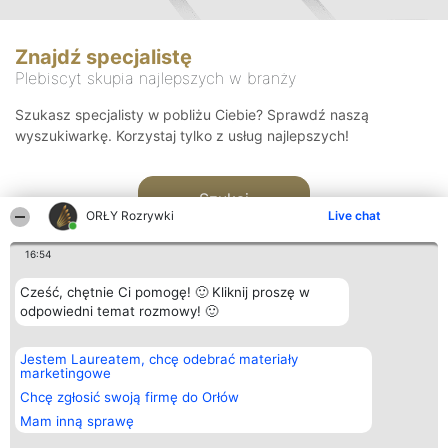
Znajdź specjalistę
Plebiscyt skupia najlepszych w branży
Szukasz specjalisty w pobliżu Ciebie? Sprawdź naszą
wyszukiwarkę. Korzystaj tylko z usług najlepszych!
Szukaj
ORŁY Rozrywki
Live chat
16:54
Cześć, chętnie Ci pomogę! 🙂 Kliknij proszę w
odpowiedni temat rozmowy! 🙂
Organizator plebiscytu
Plebiscyt
Kontakt
Jestem Laureatem, chcę odebrać materiały
Bright Side Solutions sp. z o.
Laureaci
Kontakt
marketingowe
o. sp. k.
Lista
ul. Ruska 22
wszystkich
Chcę zgłosić swoją firmę do Orłów
Wrocław 50-079
Laureatów
Mam inną sprawę
KRS 0000749100 | Regon
Zasady
381313360 | NIP 8943132676
Regulamin