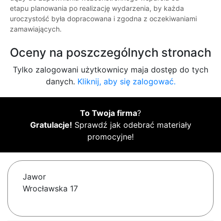
etapu planowania po realizację wydarzenia, by każda
uroczystość była dopracowana i zgodna z oczekiwaniami
zamawiających.
Oceny na poszczególnych stronach
Tylko zalogowani użytkownicy maja dostęp do tych
danych.
Kliknij, aby się zalogować.
To Twoja firma
?
Gratulacje!
Sprawdź jak odebrać materiały
promocyjne!
Jawor
Wrocławska 17