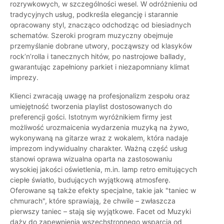
rozrywkowych, w szczególności wesel. W odróżnieniu od
tradycyjnych usług, podkreśla elegancję i starannie
opracowany styl, znacząco odchodząc od biesiadnych
schematów. Szeroki program muzyczny obejmuje
przemyślanie dobrane utwory, począwszy od klasyków
rock’n’rolla i tanecznych hitów, po nastrojowe ballady,
gwarantując zapełniony parkiet i niezapomniany klimat
imprezy.
Klienci zwracają uwagę na profesjonalizm zespołu oraz
umiejętność tworzenia playlist dostosowanych do
preferencji gości. Istotnym wyróżnikiem firmy jest
możliwość urozmaicenia wydarzenia muzyką na żywo,
wykonywaną na gitarze wraz z wokalem, która nadaje
imprezom indywidualny charakter. Ważną część usług
stanowi oprawa wizualna oparta na zastosowaniu
wysokiej jakości oświetlenia, m.in. lamp retro emitujących
ciepłe światło, budujących wyjątkową atmosferę.
Oferowane są także efekty specjalne, takie jak "taniec w
chmurach", które sprawiają, że chwile – zwłaszcza
pierwszy taniec – stają się wyjątkowe. Facet od Muzyki
dąży do zapewnienia wszechstronnego wsparcia od