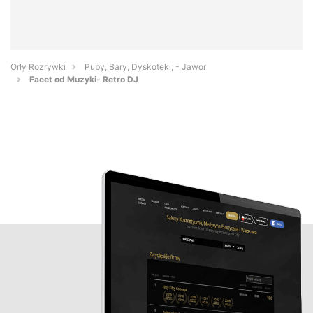
Orły Rozrywki
Puby, Bary, Dyskoteki, - Jawor
Facet od Muzyki- Retro DJ