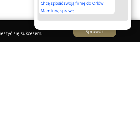
Chcę zgłosić swoją firmę do Orłów
Mam inną sprawę
Sprawdź
ieszyć się sukcesem.
udomira Różyckiego z siedzibą w Jeleniej Górze
kulturalnych Dolnego Śląska i stanowi
certową miasta. Jej orkiestra symfoniczna należy
 orkiestrowych w Polsce i może poszczycić się
robkiem, którego początki sięgają roku 1964,
z Stefana Strahla. Zasadniczym zadaniem tej
nie klasycznych tradycji muzyki symfonicznej, jak