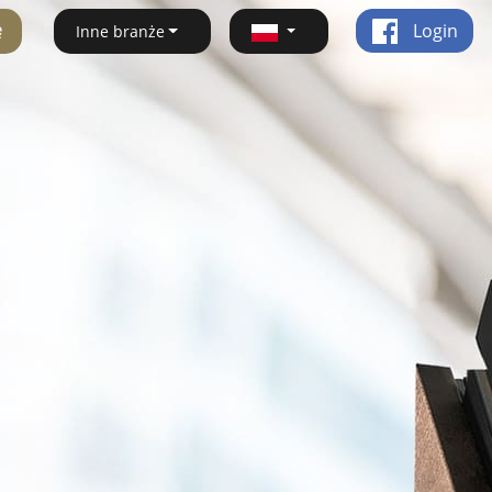
ę
Login
Inne branże