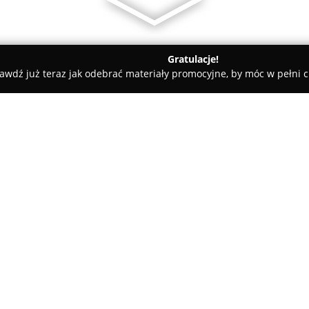
Gratulacje!
awdź już teraz jak odebrać materiały promocyjne, by móc w pełni c
ra
Filharmonia Dolnośląska
O firmie:
Filharmonia Dolnośląska
im. L
należy do czołowych instytucji 
wyróżniającą się wizytówkę kon
do grona najstarszych zespołów
ponad sześćdziesięcioletnim do
kiedy to została założona prze
instytucji jest zarówno zachowa