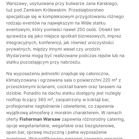
Warszawy, usytuowana przy bulwarze Jana Karskiego,
tuż pod Zamkiem Królewskim. Przedsiębiorstwo
specjalizuje się w kompleksowym przygotowaniu różnego
rodzaju eventów na największym na Wiśle statku
eventowym, który pomieści nawet 250 osób. Obiekt ten
sprawdza się jako miejsce spotkań biznesowych, imprez
integracyjnych, konferencji, jak również uroczystości
prywatnych, między innymi wesel czy urodzin.
Wydarzenia mogą być realizowane podczas rejsów lub na
statku pozostającym przy nabrzeżu.
Na wyposażeniu jednostki znajduje się całoroczna,
klimatyzowana i ogrzewana sala o powierzchni 220 m² z
przeszklonymi ścianami, cocktail barem oraz tarasem na
dziobie. Ponadto na dachu statku dostępny jest rozległy
rooftop liczący 360 m², zaopatrzony w koktajl bar,
profesjonalne nagłośnienie i oświetlenie, co zapewnia
wyjątkową atmosferę z morskim charakterem. W ramach
oferty
Fisherman Warsaw
zapewnia różnorodny catering,
opcje wegetariańskie, wegańskie oraz bezglutenowe,
open bar, oprawę muzyczną i pełne wyposażenie
eventowe. Wykwalifikowany personel zapewnia wsparcie