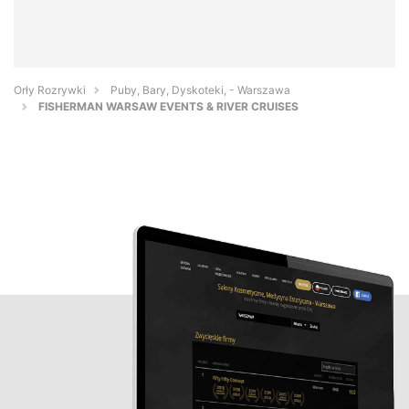
Orły Rozrywki
Puby, Bary, Dyskoteki, - Warszawa
FISHERMAN WARSAW EVENTS & RIVER CRUISES