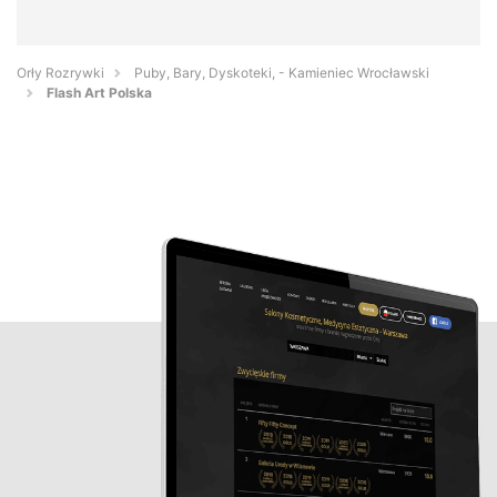
Orły Rozrywki
Puby, Bary, Dyskoteki, - Kamieniec Wrocławski
Flash Art Polska