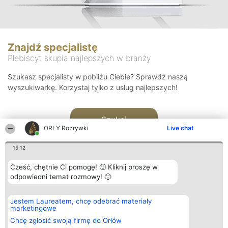
Znajdź specjalistę
Plebiscyt skupia najlepszych w branży
Szukasz specjalisty w pobliżu Ciebie? Sprawdź naszą
wyszukiwarkę. Korzystaj tylko z usług najlepszych!
Szukaj
ORŁY Rozrywki
Live chat
15:12
Cześć, chętnie Ci pomogę! 🙂 Kliknij proszę w
odpowiedni temat rozmowy! 🙂
Organizator plebiscytu
Plebiscyt
Kontakt
Jestem Laureatem, chcę odebrać materiały
Bright Side Solutions sp. z o.
Laureaci
Kontakt
marketingowe
o. sp. k.
Lista
ul. Ruska 22
wszystkich
Chcę zgłosić swoją firmę do Orłów
Wrocław 50-079
Laureatów