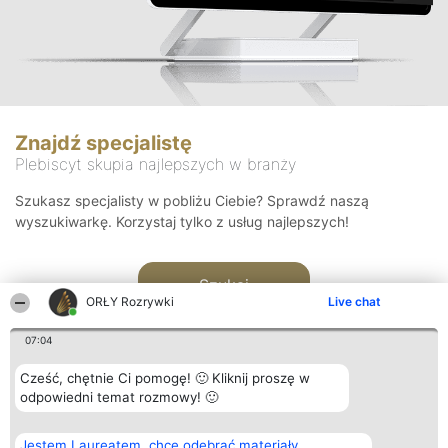
Znajdź specjalistę
Plebiscyt skupia najlepszych w branży
Szukasz specjalisty w pobliżu Ciebie? Sprawdź naszą
wyszukiwarkę. Korzystaj tylko z usług najlepszych!
Szukaj
ORŁY Rozrywki
Live chat
07:04
Cześć, chętnie Ci pomogę! 🙂 Kliknij proszę w
odpowiedni temat rozmowy! 🙂
Organizator plebiscytu
Plebiscyt
Kontakt
Jestem Laureatem, chcę odebrać materiały
Bright Side Solutions sp. z o.
Laureaci
Kontakt