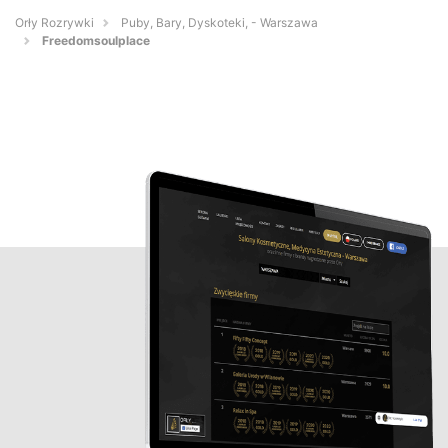
Orły Rozrywki
Puby, Bary, Dyskoteki, - Warszawa
Freedomsoulplace