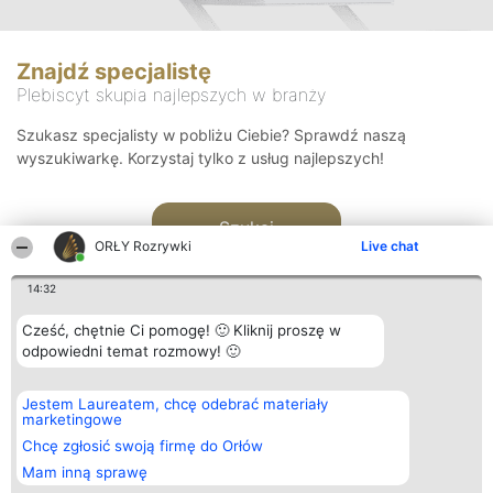
Znajdź specjalistę
Plebiscyt skupia najlepszych w branży
Szukasz specjalisty w pobliżu Ciebie? Sprawdź naszą
wyszukiwarkę. Korzystaj tylko z usług najlepszych!
Szukaj
ORŁY Rozrywki
Live chat
14:32
Cześć, chętnie Ci pomogę! 🙂 Kliknij proszę w
odpowiedni temat rozmowy! 🙂
Organizator plebiscytu
Plebiscyt
Kontakt
Jestem Laureatem, chcę odebrać materiały
Bright Side Solutions sp. z o.
Laureaci
Kontakt
marketingowe
o. sp. k.
Lista
ul. Ruska 22
wszystkich
Chcę zgłosić swoją firmę do Orłów
Wrocław 50-079
Laureatów
Mam inną sprawę
KRS 0000749100 | Regon
Zasady
381313360 | NIP 8943132676
Regulamin