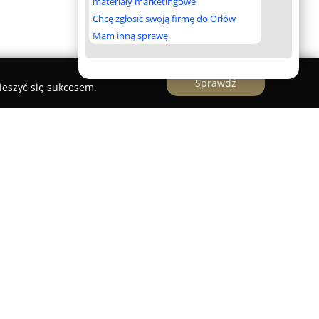
materiały marketingowe
Chcę zgłosić swoją firmę do Orłów
Mam inną sprawę
Sprawdź
ieszyć się sukcesem.
ca się w kompleksowej obsłudze dekoracji
a przy ulicy Rajskiej 17 w Ostrowie
ębiorstwa wyróżnia się zaangażowaniem oraz
zmu przy realizacji niepowtarzalnych aranżacji