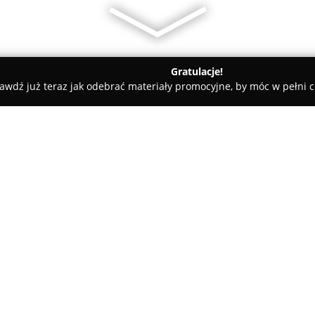
Gratulacje!
awdź już teraz jak odebrać materiały promocyjne, by móc w pełni c
elkopolski
GlamDay
O firmie:
GlamDay
to firma specjalizują
okolicznościowych, zlokalizowan
Wielkopolskim. Zespół przedsi
wysokim poziomem profesjonali
na różnorodne wydarzenia.