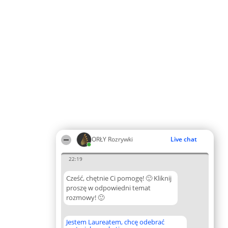
ORŁY Rozrywki
Live chat
22:19
Cześć, chętnie Ci pomogę! 🙂 Kliknij
proszę w odpowiedni temat
rozmowy! 🙂
Jestem Laureatem, chcę odebrać