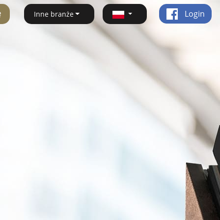
ę
Login
Inne branże