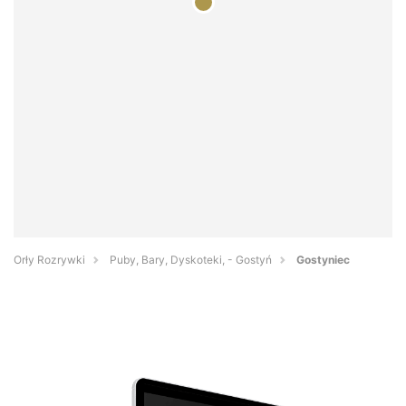
Orły Rozrywki
Puby, Bary, Dyskoteki, - Gostyń
Gostyniec