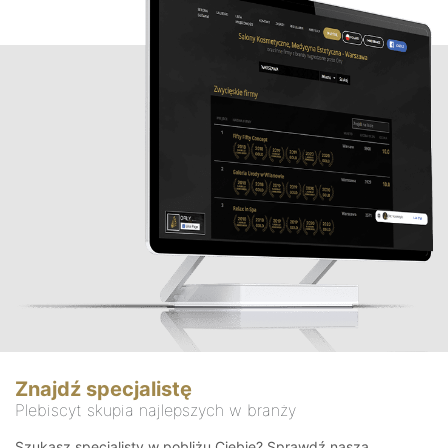
Znajdź specjalistę
Plebiscyt skupia najlepszych w branży
Szukasz specjalisty w pobliżu Ciebie? Sprawdź naszą