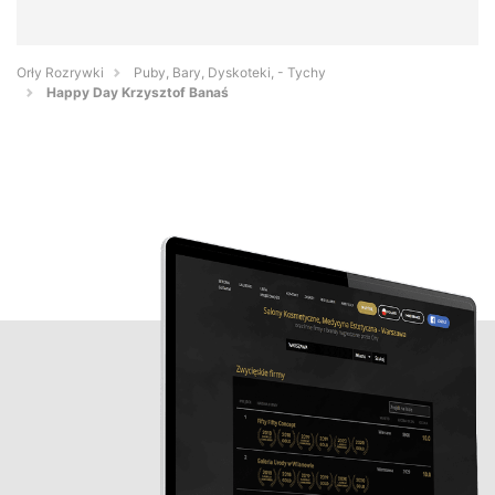
Orły Rozrywki
Puby, Bary, Dyskoteki, - Tychy
Happy Day Krzysztof Banaś