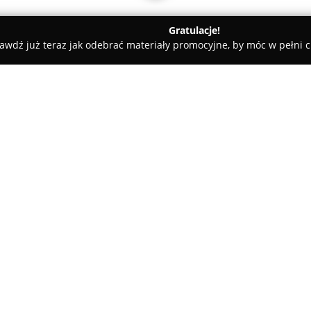
Gratulacje!
awdź już teraz jak odebrać materiały promocyjne, by móc w pełni c
High Street & Xpro System
O firmie:
Xpro System
to firma z branży
2018 roku. Zajmuje się profesj
imprez, świadcząc kompleksowe
znajdującym się w Zabrzu, jak
pełną obsługę przyjęć, w tym u
innych okolicznościowych spot
Do dyspozycji klientów oddaw
estradowego o mocy 7000–800