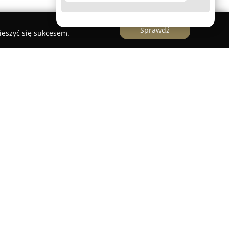
Sprawdź
ieszyć się sukcesem.
 rozrywkowej, funkcjonująca na rynku polskim od
onalną organizacją eventów i różnorodnych
 usługi zarówno w klubie High Street
 i w ramach mobilnych wydarzeń. Oferta obejmuje
rodzin, osiemnastek, imprez firmowych oraz
kań.
ane są nowoczesne systemy nagłośnienia
0W oraz zaawansowane rozwiązania