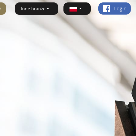
ę
Login
Inne branże