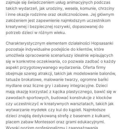
zajmuje się świadczeniem usług animacyjnych podczas
takich wydarzeń, jak urodziny, wesela, komunie, chrzciny
i inne okazje rodzinne oraz okolicznościowe. Jej głównym
założeniem jest zapewnienie najmłodszym uczestnikom
kreatywnej i bezpiecznej rozrywki, dopasowanej do
potrzeb dzieci w różnym wieku.
Charakterystycznym elementem działalności Hopsasanki
pozostaje indywidualne podejście do klientów, które
umożliwia opracowanie scenariuszy idealnie wpisujących
się w konkretne oczekiwania, co pozwala zadbać o każdy
aspekt przygotowywanego wydarzenia. Oferta firmy
obejmuje szereg atrakcji, takich jak modelowanie balonów,
tatuaże brokatowe, malowanie twarzy, ogromne bańki
mydlane oraz liczne gry i zabawy integracyjne. Dzieci
mają okazję korzystać z kącika plastycznego, bawić się w
zawodach sportowych, budować konstrukcje z klocków
czy uczestniczyć w kreatywnych warsztatach, takich jak
wytwarzanie mydełek czy kul do kąpieli. Najmłodsze
dzieci znajdą dedykowaną strefę z basenem z kulkami,
placem zabaw Montessori oraz grami edukacyjnymi.
Wysoki poziom profesjonalizmu i zaangażowania