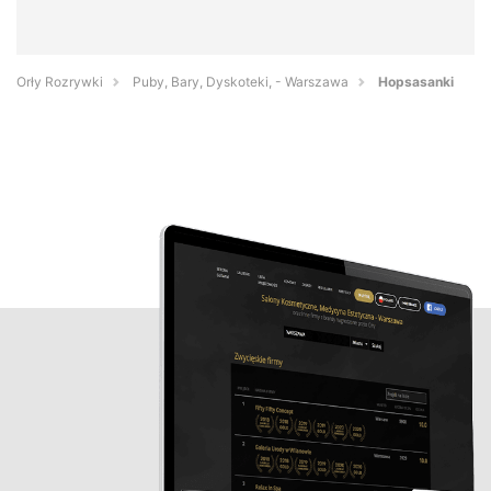
Orły Rozrywki
Puby, Bary, Dyskoteki, - Warszawa
Hopsasanki