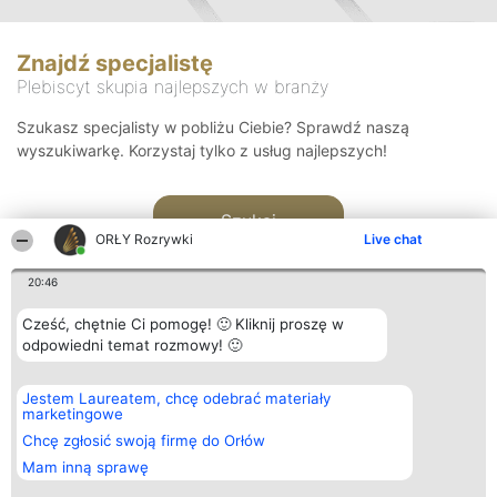
Znajdź specjalistę
Plebiscyt skupia najlepszych w branży
Szukasz specjalisty w pobliżu Ciebie? Sprawdź naszą
wyszukiwarkę. Korzystaj tylko z usług najlepszych!
Szukaj
ORŁY Rozrywki
Live chat
20:46
Cześć, chętnie Ci pomogę! 🙂 Kliknij proszę w
odpowiedni temat rozmowy! 🙂
Organizator plebiscytu
Plebiscyt
Kontakt
Jestem Laureatem, chcę odebrać materiały
Bright Side Solutions sp. z o.
Laureaci
Kontakt
marketingowe
o. sp. k.
Lista
ul. Ruska 22
wszystkich
Chcę zgłosić swoją firmę do Orłów
Wrocław 50-079
Laureatów
Mam inną sprawę
KRS 0000749100 | Regon
Zasady
381313360 | NIP 8943132676
Regulamin