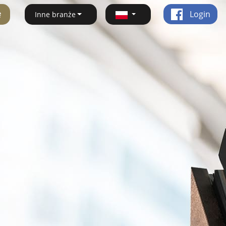
ę
Login
Inne branże