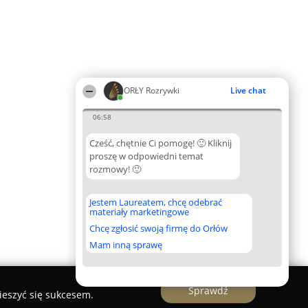
ORŁY Rozrywki
Live chat
06:58
Cześć, chętnie Ci pomogę! 🙂 Kliknij
proszę w odpowiedni temat
rozmowy! 🙂
Jestem Laureatem, chcę odebrać
materiały marketingowe
Chcę zgłosić swoją firmę do Orłów
Mam inną sprawę
Sprawdź
ieszyć się sukcesem.