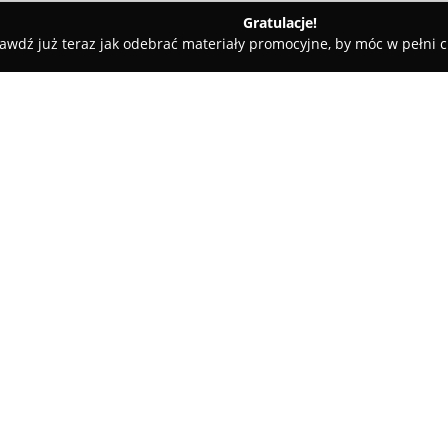
Gratulacje!
awdź już teraz jak odebrać materiały promocyjne, by móc w pełni c
ór Mazowiecki
Ka jak Kawiarnia
O firmie:
Ka jak Kawiarnia
, mieszcząca 
przytulnym wnętrzem i charakt
warunki do odpoczynku. Lokal 
doceniają bogate i starannie
tradycyjne pierogi, schabowe o
naleśników oraz szerokiego wa
i ale.
Kawiarnia dba o różnorodność, 
preferujących kuchnię wegetar