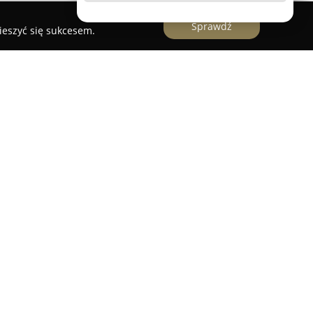
Sprawdź
ieszyć się sukcesem.
się w Nowym Dworze Mazowieckim, wyróżnia się
erystyczną atmosferą, stwarzając idealne
cieszy się uznaniem odwiedzających, którzy
 skomponowane menu, obejmujące między innymi
raz zapiekanki. W ofercie nie brakuje również
chlarza napojów – od aromatycznej kawy po piwa
oferując także propozycje dla osób
iańską, dzięki czemu każda osoba może znaleźć