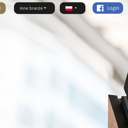
ę
Login
Inne branże