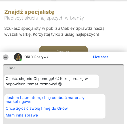
Znajdź specjalistę
Plebiscyt skupia najlepszych w branży
Szukasz specjalisty w pobliżu Ciebie? Sprawdź naszą
wyszukiwarkę. Korzystaj tylko z usług najlepszych!
Szukaj
ORŁY Rozrywki
Live chat
13:20
Cześć, chętnie Ci pomogę! 🙂 Kliknij proszę w
odpowiedni temat rozmowy! 🙂
Organizator plebiscytu
Plebiscyt
Kontakt
Jestem Laureatem, chcę odebrać materiały
Bright Side Solutions sp. z o.
Laureaci
Kontakt
marketingowe
o. sp. k.
Lista
ul. Ruska 22
wszystkich
Chcę zgłosić swoją firmę do Orłów
Wrocław 50-079
Laureatów
Mam inną sprawę
KRS 0000749100 | Regon
Zasady
381313360 | NIP 8943132676
Regulamin
+48 508 492 400
Polityka