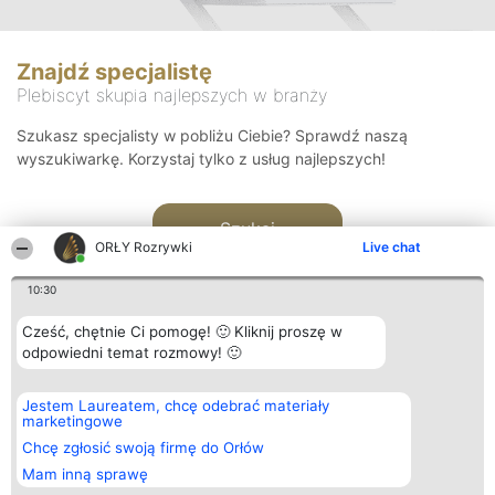
Znajdź specjalistę
Plebiscyt skupia najlepszych w branży
Szukasz specjalisty w pobliżu Ciebie? Sprawdź naszą
wyszukiwarkę. Korzystaj tylko z usług najlepszych!
Szukaj
ORŁY Rozrywki
Live chat
10:30
Cześć, chętnie Ci pomogę! 🙂 Kliknij proszę w
odpowiedni temat rozmowy! 🙂
Organizator plebiscytu
Plebiscyt
Kontakt
Jestem Laureatem, chcę odebrać materiały
Bright Side Solutions sp. z o.
Laureaci
Kontakt
marketingowe
o. sp. k.
Lista
ul. Ruska 22
wszystkich
Chcę zgłosić swoją firmę do Orłów
Wrocław 50-079
Laureatów
Mam inną sprawę
KRS 0000749100 | Regon
Zasady
381313360 | NIP 8943132676
Regulamin