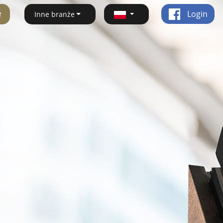
ę
Login
Inne branże