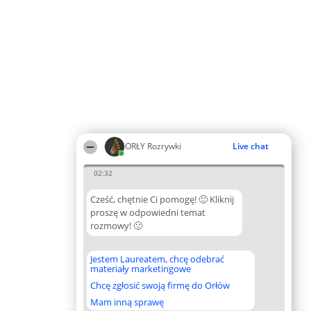
ORŁY Rozrywki
Live chat
02:32
Cześć, chętnie Ci pomogę! 🙂 Kliknij
proszę w odpowiedni temat
rozmowy! 🙂
Jestem Laureatem, chcę odebrać
materiały marketingowe
Chcę zgłosić swoją firmę do Orłów
Mam inną sprawę