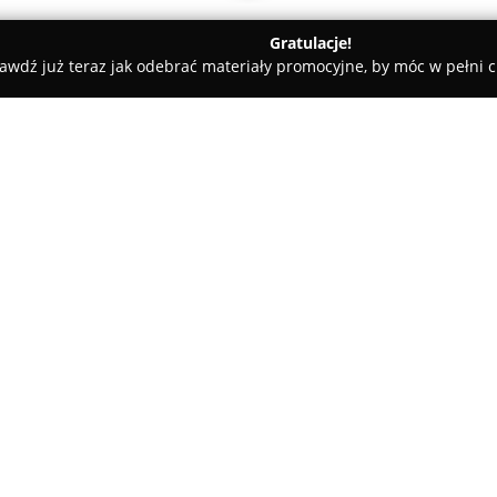
Gratulacje!
awdź już teraz jak odebrać materiały promocyjne, by móc w pełni c
łuchowski
KASYNO-Przy Zakładzie Karnym.Czarne.
rne.
O firmie:
W miejscowości Czarne, przy ul.
Kasyno-Przy Zakładzie Karny
serdeczną obsługę oraz bogatą 
istotną rolę w lokalnym środow
świadczy także wysoka średnia
Kasyno-Przy Zakładzie Karnym 
posiłków, umożliwiając konsump
zamówienia na wynos. Dzięki 