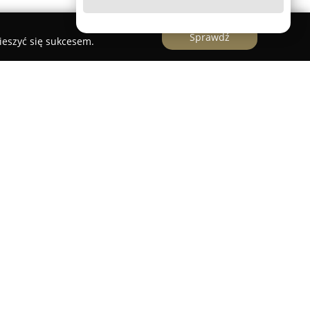
Sprawdź
ieszyć się sukcesem.
 Pomorskiej 1, zlokalizowany jest obiekt o nazwie
m
. Jest to miejsce powszechnie doceniane za
ofertę gastronomiczną, co sprawia, że pełni
isku kulinarnym. O wysokiej jakości usług
 ocena wystawiana przez klientów.
koncentruje się na przygotowywaniu rozmaitych
cję zarówno na miejscu, jak i w formie
temu klienci mają swobodę wyboru