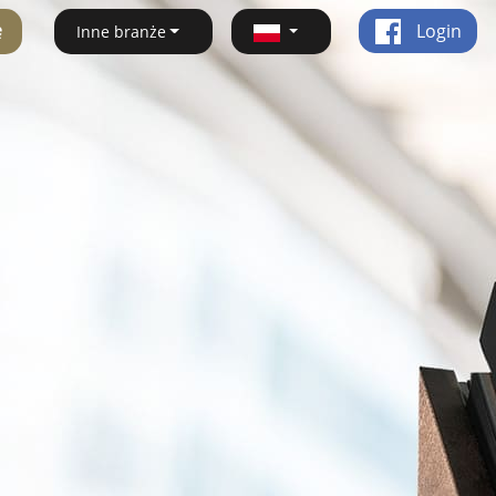
ę
Login
Inne branże