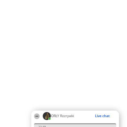
ORŁY Rozrywki
Live chat
22:48