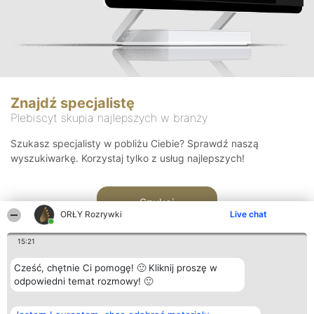
Znajdź specjalistę
Plebiscyt skupia najlepszych w branży
Szukasz specjalisty w pobliżu Ciebie? Sprawdź naszą
wyszukiwarkę. Korzystaj tylko z usług najlepszych!
Szukaj
ORŁY Rozrywki
Live chat
15:21
Cześć, chętnie Ci pomogę! 🙂 Kliknij proszę w
odpowiedni temat rozmowy! 🙂
Organizator plebiscytu
Plebiscyt
Kontakt