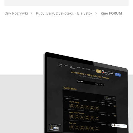
Orły Rozrywki
Puby, Bary, Dyskoteki, - Białystok
Kino FORUM