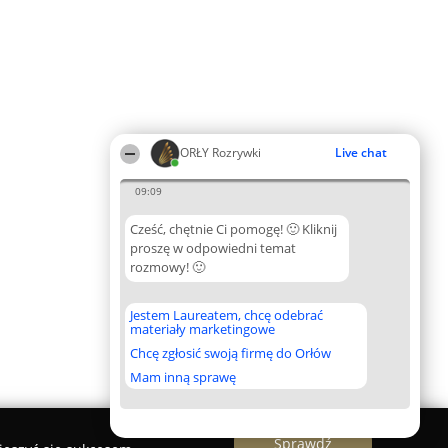
ORŁY Rozrywki
Live chat
09:09
Cześć, chętnie Ci pomogę! 🙂 Kliknij
proszę w odpowiedni temat
rozmowy! 🙂
Jestem Laureatem, chcę odebrać
materiały marketingowe
Chcę zgłosić swoją firmę do Orłów
Mam inną sprawę
Sprawdź