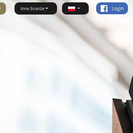
ę
Login
Inne branże