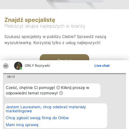
Znajdź specjalistę
Plebiscyt skupia najlepszych w branży
Szukasz specjalisty w pobliżu Ciebie? Sprawdź naszą
wyszukiwarkę. Korzystaj tylko z usług najlepszych!
Szukaj
ORŁY Rozrywki
Live chat
06:13
Cześć, chętnie Ci pomogę! 🙂 Kliknij proszę w
odpowiedni temat rozmowy! 🙂
Organizator plebiscytu
Plebiscyt
Kontakt
Jestem Laureatem, chcę odebrać materiały
Bright Side Solutions sp. z o.
Laureaci
Kontakt
marketingowe
o. sp. k.
Lista
ul. Ruska 22
wszystkich
Chcę zgłosić swoją firmę do Orłów
Wrocław 50-079
Laureatów
Mam inną sprawę
KRS 0000749100 | Regon
Zasady
381313360 | NIP 8943132676
Regulamin