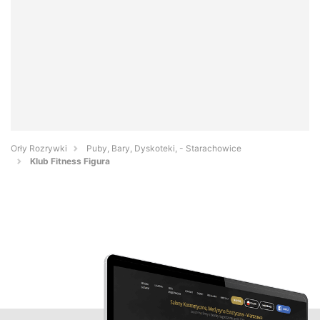
Orły Rozrywki
Puby, Bary, Dyskoteki, - Starachowice
Klub Fitness Figura