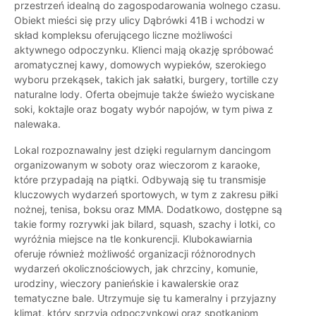
przestrzeń idealną do zagospodarowania wolnego czasu.
Obiekt mieści się przy ulicy Dąbrówki 41B i wchodzi w
skład kompleksu oferującego liczne możliwości
aktywnego odpoczynku. Klienci mają okazję spróbować
aromatycznej kawy, domowych wypieków, szerokiego
wyboru przekąsek, takich jak sałatki, burgery, tortille czy
naturalne lody. Oferta obejmuje także świeżo wyciskane
soki, koktajle oraz bogaty wybór napojów, w tym piwa z
nalewaka.
Lokal rozpoznawalny jest dzięki regularnym dancingom
organizowanym w soboty oraz wieczorom z karaoke,
które przypadają na piątki. Odbywają się tu transmisje
kluczowych wydarzeń sportowych, w tym z zakresu piłki
nożnej, tenisa, boksu oraz MMA. Dodatkowo, dostępne są
takie formy rozrywki jak bilard, squash, szachy i lotki, co
wyróżnia miejsce na tle konkurencji. Klubokawiarnia
oferuje również możliwość organizacji różnorodnych
wydarzeń okolicznościowych, jak chrzciny, komunie,
urodziny, wieczory panieńskie i kawalerskie oraz
tematyczne bale. Utrzymuje się tu kameralny i przyjazny
klimat, który sprzyja odpoczynkowi oraz spotkaniom