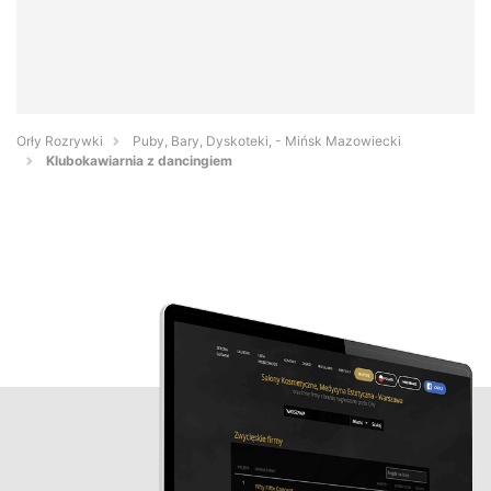
Orły Rozrywki
Puby, Bary, Dyskoteki, - Mińsk Mazowiecki
Klubokawiarnia z dancingiem